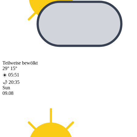
Teilweise bewölkt
29°
15°
☀️ 05:51
🌙 20:35
Sun
09.08