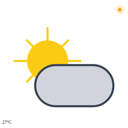
+26°C
27°C